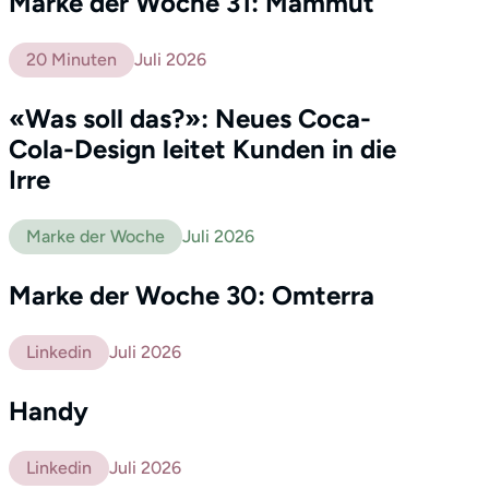
Marke der Woche 31: Mammut
20 Minuten
Juli 2026
«Was soll das?»: Neues Coca-
Cola-Design leitet Kunden in die
Irre
Marke der Woche
Juli 2026
Profil
Leistungen
Marke der Woche 30: Omterra
Netzwerk
Linkedin
Juli 2026
Referenzen
Medien
Handy
Kontakt
Linkedin
Juli 2026