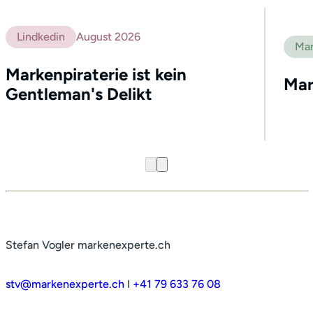
Lindkedin
August 2026
Mar
Markenpiraterie ist kein
Mar
Gentleman's Delikt
Stefan Vogler markenexperte.ch
stv@markenexperte.ch
I
+41 79 633 76 08