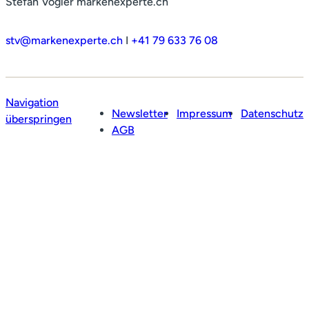
Stefan Vogler markenexperte.ch
stv@markenexperte.ch
I
+41 79 633 76 08
Navigation
Newsletter
Impressum
Datenschutz
überspringen
AGB
Profil
Leistungen
Netzwerk