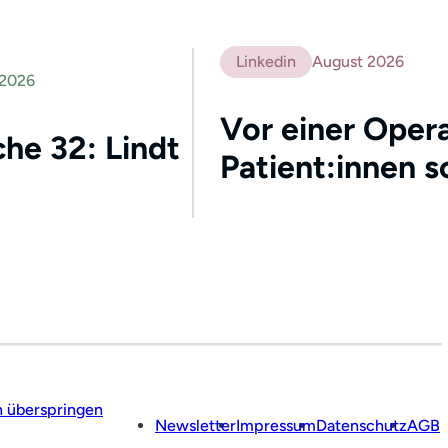
Linkedin
August 2026
 2026
Vor einer Opera
he 32: Lindt
Patient:innen s
n überspringen
Newsletter
Impressum
Datenschutz
AGB