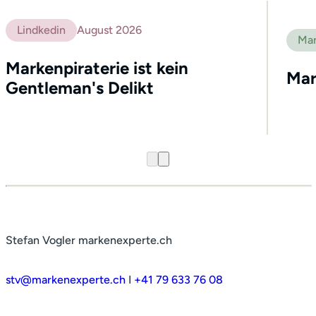
Lindkedin
August 2026
Mar
Markenpiraterie ist kein
Mar
Gentleman's Delikt
Stefan Vogler markenexperte.ch
stv@markenexperte.ch
I
+41 79 633 76 08