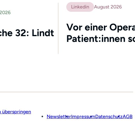
Linkedin
August 2026
 2026
Vor einer Opera
he 32: Lindt
Patient:innen s
n überspringen
Newsletter
Impressum
Datenschutz
AGB