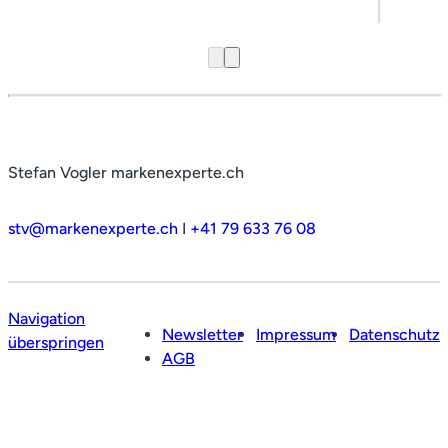
Stefan Vogler markenexperte.ch
stv@markenexperte.ch
I
+41 79 633 76 08
Navigation
Newsletter
Impressum
Datenschutz
überspringen
Profil
AGB
Leistungen
Netzwerk