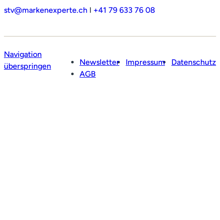
Referenzen
stv@markenexperte.ch
I
+41 79 633 76 08
Medien
Kontakt
Navigation
Newsletter
Impressum
Datenschutz
überspringen
AGB