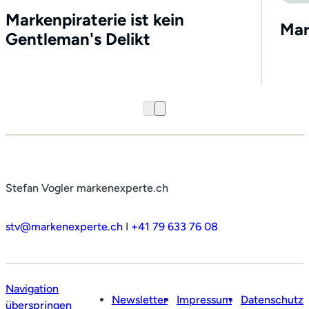
Markenpiraterie ist kein
Mar
Gentleman's Delikt
Stefan Vogler markenexperte.ch
stv@markenexperte.ch
I
+41 79 633 76 08
Profil
Leistungen
Navigation
Netzwerk
Newsletter
Impressum
Datenschutz
überspringen