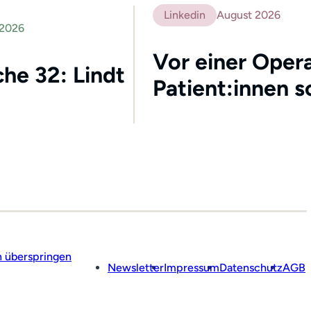
Linkedin
August 2026
 2026
Vor einer Opera
he 32: Lindt
Patient:innen s
n überspringen
Newsletter
Impressum
Datenschutz
AGB