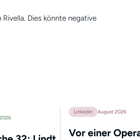
ivella. Dies könnte negative
Linkedin
August 2026
 2026
Vor einer Opera
he 32: Lindt