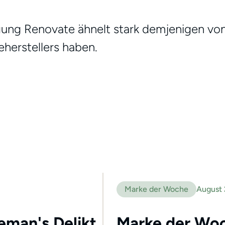
ng Renovate ähnelt stark demjenigen von R
herstellers haben.
Marke der Woche
August
leman's Delikt
Marke der Woc