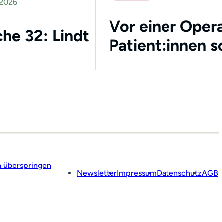
 2026
Vor einer Opera
he 32: Lindt
Patient:innen s
n überspringen
Newsletter
Impressum
Datenschutz
AGB