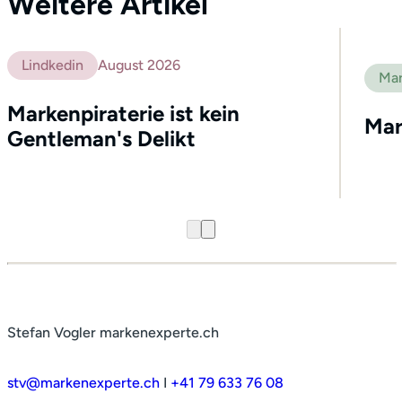
Weitere Artikel
Lindkedin
August 2026
Mar
Markenpiraterie ist kein
Mar
Gentleman's Delikt
Stefan Vogler markenexperte.ch
stv@markenexperte.ch
I
+41 79 633 76 08